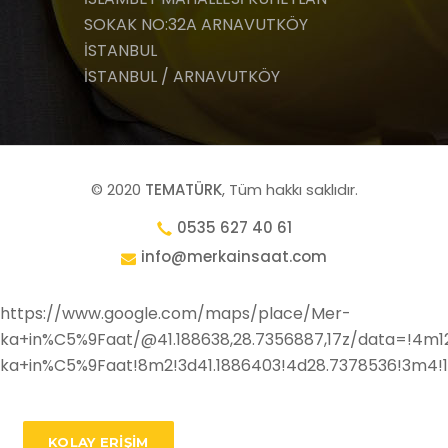
SOKAK NO:32A ARNAVUTKÖY
İSTANBUL
İSTANBUL / ARNAVUTKÖY
© 2020
TEMATÜRK
, Tüm hakkı saklıdır.
0535 627 40 61
info@merkainsaat.com
https://www.google.com/maps/place/Mer-
ka+in%C5%9Faat/@41.188638,28.7356887,17z/data=!4m1
ka+in%C5%9Faat!8m2!3d41.1886403!4d28.7378536!3m4!1
KOLAY ERİŞİM