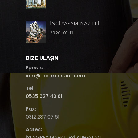
İNCİ YAŞAM-NAZİLLİ
2020-01-11
BIZE ULAŞIN
Eposta:
info@merkainsaat.com
Tel:
0535 627 40 61
Fax:
0312 287 07 61
Adres:
İSLAMBEY MAHALLESİ KÜHEYLAN